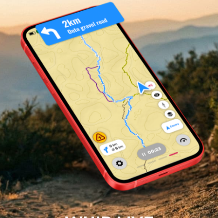
occorrono per evitare il problema.
In base alla versione del tuo dispositivo WHIP ti farà eseguire due
passaggi opzionali, che consigliamo vivamente di fare:
Rimuovere l'app da quelle ottimizzate all'uso batteria
Inserire l'app tra quelle in gestione manuale, per permettere l'avvio
automatico)
Puoi consultare le problematiche del tuo dispositvo, in merito al
tracciamento in background
qui https://dontkillmyapp.com/